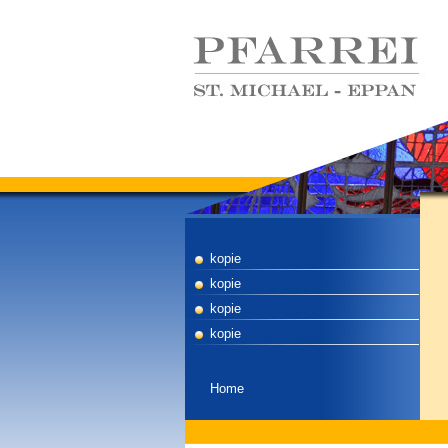
kopie
kopie
kopie
kopie
Home