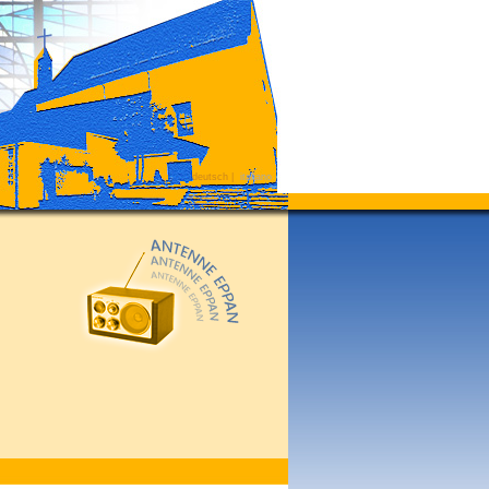
deutsch
|
italiano