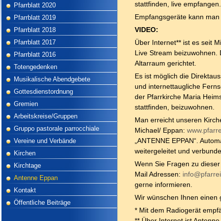
stattfinden, live empfangen.
Pfarrblatt 2020
Empfangsgeräte kann man 
Pfarrblatt 2019
Pfarrblatt 2018
VIDEO:
Pfarrblatt 2017
Über Internet** ist es seit
Live Stream beizuwohnen. 
Pfarrblatt 2016
Altarraum gerichtet.
Totengedenken
Es ist möglich die Direkta
Musikalische Abendgebete
und internettaugliche Ferns
Gottesdienstordnung
der Pfarrkirche Maria Heims
Gremien
stattfinden, beizuwohnen.
Arbeitskreise/Gruppen
Man erreicht unseren Kirch
Gruppo pastorale parrocchiale
Michael/ Eppan:
www.pfarrei
Vereine und Verbände
„ANTENNE EPPAN“. Automat
weitergeleitet und verbunde
Kirchen
Wenn Sie Fragen zu dieser
Kirchtage
Mail Adressen:
info@pfarrei
Antenne Eppan
gerne informieren.
Kontakt
Wir wünschen Ihnen einen 
Öffentliche Beiträge
* Mit dem Radiogerät empf
** Über Internet ist Antenn