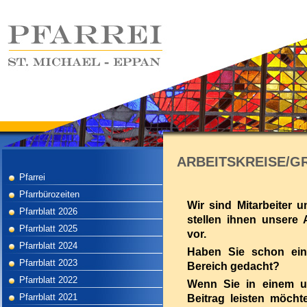
ARBEITSKREISE/G
Pfarrei
Pfarrbürozeiten
Wir
sind
Mitarbeiter
u
Pfarrblatt 2026
stellen
ihnen
unsere
Pfarrblatt 2025
vor
.
Pfarrblatt 2024
Haben
Sie
schon
ei
Pfarrblatt 2023
Bereich
gedacht
?
Pfarrblatt 2022
Wenn
Sie
in
einem
u
Pfarrblatt 2021
Beitrag
leisten
möcht