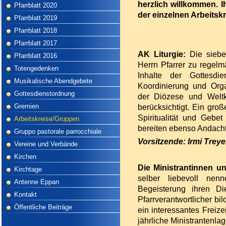
herzlich
willkommen
.
I
Pfarrblatt 2020
der
einzelnen
Arbeitskr
Pfarrblatt 2019
Pfarrblatt 2018
Pfarrblatt 2017
AK
Liturgie
:
Die
sieb
Pfarrblatt 2016
Herrn
Pfarrer
zu
regelm
Totengedenken
Inhalte
der
Gottesdie
Musikalische Abendgebete
Koordinierung
und
Org
Gottesdienstordnung
der
Diözese
und
Welt
Gremien
berücksichtigt
.
Ein
groß
Spiritualität
und
Gebet
Arbeitskreise/Gruppen
bereiten
ebenso
Andach
Gruppo pastorale parrocchiale
Vorsitzende
: Irmi Trey
Vereine und Verbände
Kirchen
Die
Ministrantinnen
u
Kirchtage
selber
liebevoll
nenn
Antenne Eppan
Begeisterung
ihren
Di
Kontakt
Pfarrverantwortlicher
bil
Öffentliche Beiträge
ein
interessantes
Freize
jährliche
Ministrantenlag