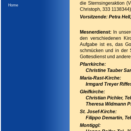
die
Sternsingeraktion
(
V
Home
Christoph
, 333 1138344
Vorsitzende
: Petra Hel
Mesnerdienst
:
In unser
den verschiedenen Kirc
Aufgabe ist es, das Got
schmücken und in der S
Gottesdienst und andere 
Pfarrkirche:
Christine Tauber Sant
Maria-Rast-Kirche:
Irmgard Treyer Riffes
Gleifkirche:
Christian Pichler, Tel
Theresa Widmann Pichl
St. Josef-Kirche:
Filippo Demartin, Te
Montiggl: